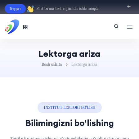
Platforma test rejimida ishlamoqda
Diqqat
O‘zbekcha
Lektorga ariza
Bosh sahifa
Lektorga ariza
INSTITUT LEKTORI BO'LISH
Bilimingizni bo'lishing
Tajribali mutaxassislar va o'qituvchilarga yo'naltirilgan onlayn