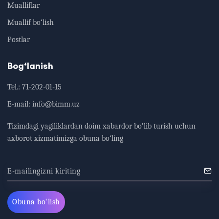
Mualliflar
Muallif bo‘lish
Postlar
Bog‘lanish
Tel.:
71-202-01-15
E-mail:
info@bimm.uz
Tizimdagi yagiliklardan doim xabardor bo‘lib turish uchun
axborot xizmatimizga obuna bo‘ling
E-mailingizni kiriting
Obuna bo‘lish