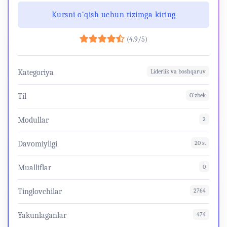
Kursni o‘qish uchun tizimga kiring
(4.9/5)
Kategoriya
Liderlik va boshqaruv
Til
O‘zbek
Modullar
2
Davomiyligi
20 s.
Mualliflar
0
Tinglovchilar
2764
Yakunlaganlar
474