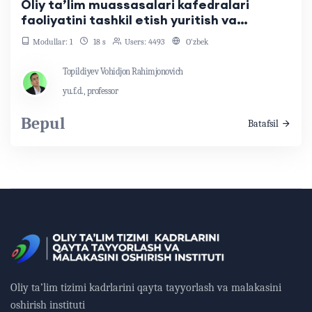
Oliy ta’lim muassasalari kafedralari
faoliyatini tashkil etish yuritish va
boshqarish
Modullar: 1
18 s
Users: 4493
O‘zbek
Topildiyev Vohidjon Rahimjonovich
yu.f.d., professor
Bepul
Batafsil
Oliy ta’lim tizimi kadrlarini qayta tayyorlash va malakasini
oshirish instituti