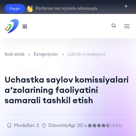
Platforma test rejimida ishlamoqda
Diqqat
O‘zbekcha
Bosh sahifa
Kategoriyalar
Liderlik va boshqaruv
Uchastka saylov komissiyalari
a’zolarining faoliyatini
samarali tashkil etish
Modullar: 2
Davomiyligi: 20 s.
(4.9/5)