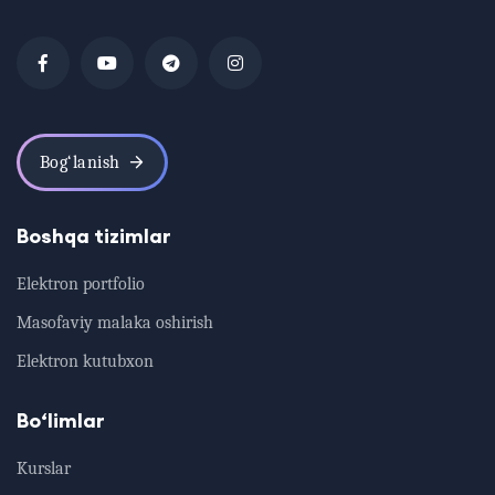
Bog‘lanish
Boshqa tizimlar
Elektron portfolio
Masofaviy malaka oshirish
Elektron kutubxon
Bo‘limlar
Kurslar