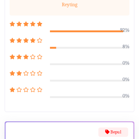
Reyting
92%
8%
0%
0%
0%
Bepul