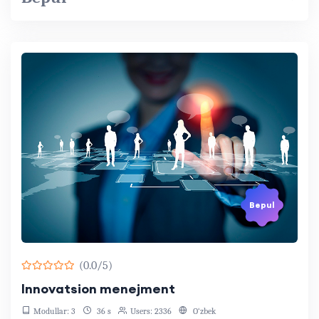
Bepul
(0.0/5)
Innovatsion menejment
Modullar: 3
36 s
Users: 2336
O‘zbek