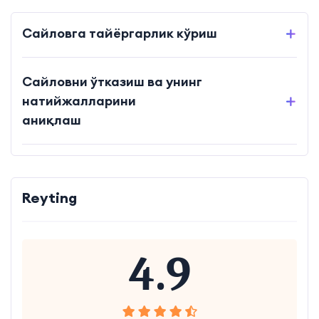
Сайловга тайёргарлик кўриш
Сайловни ўтказиш ва унинг
натийжалларини
аниқлаш
Reyting
4.9