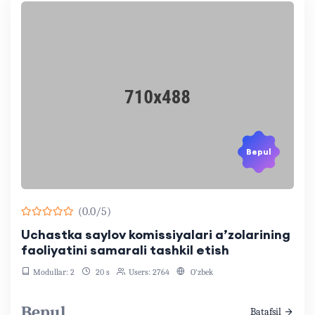
Bepul
(0.0/5)
Uchastka saylov komissiyalari a’zolarining
faoliyatini samarali tashkil etish
Modullar: 2
20 s
Users: 2764
O‘zbek
Bepul
Batafsil