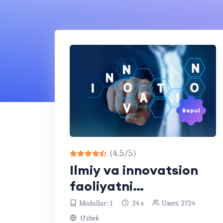
Bepul
(4.5/5)
Ilmiy va innovatsion
faoliyatni
rivojlantirish
Modullar: 1
24 s
Users: 2724
O‘zbek