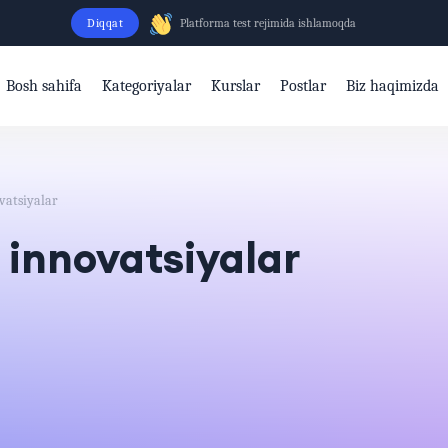
Diqqat
Platforma test rejimida ishlamoqda
Bosh sahifa
Kategoriyalar
Kurslar
Postlar
Biz haqimizda
vatsiyalar
a innovatsiyalar