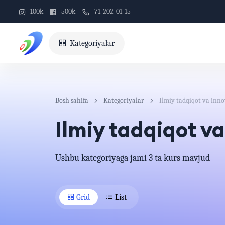
100k
500k
71-202-01-15
Kategoriyalar
Bosh sahifa
Kategoriyalar
Ilmiy tadqiqot va inno
Ilmiy tadqiqot v
Ushbu kategoriyaga jami 3 ta kurs mavjud
Grid
List