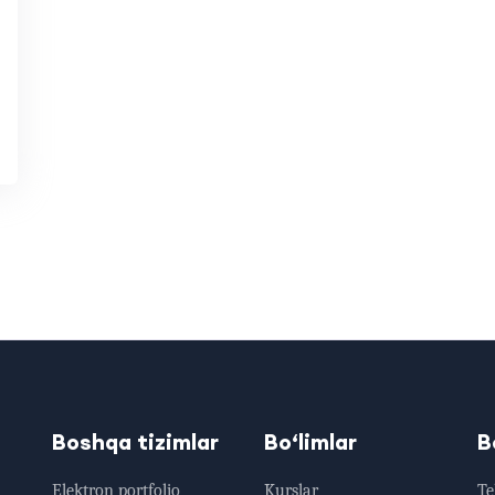
Boshqa tizimlar
Bo‘limlar
B
Elektron portfolio
Kurslar
Tel