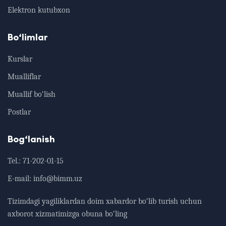
Elektron kutubxon
Bo‘limlar
Kurslar
Mualliflar
Muallif bo‘lish
Postlar
Bog‘lanish
Tel.:
71-202-01-15
E-mail:
info@bimm.uz
Tizimdagi yagiliklardan doim xabardor bo‘lib turish uchun
axborot xizmatimizga obuna bo‘ling