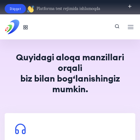
Platforma test rejimida ishlamoqda
Diqqat
O‘zbekcha
Quyidagi aloqa manzillari
orqali
biz bilan bog‘lanishingiz
mumkin.