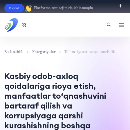
Platforma test rejimida ishlamoqda
Diqqat
O‘zbekcha
Bosh sahifa
Kategoriyalar
Ta’lim siyosati va qonunchilik
Kasbiy odob-axloq
qoidalariga rioya etish,
manfaatlar to‘qnashuvini
bartaraf qilish va
korrupsiyaga qarshi
kurashishning boshqa