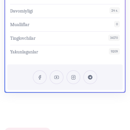
Davomiyligi
24 s.
Mualliflar
0
Tinglovchilar
14170
Yakunlaganlar
9209