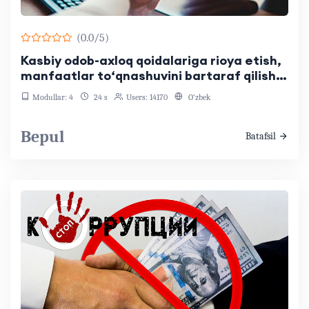
(0.0/5)
Kasbiy odob-axloq qoidalariga rioya etish,
manfaatlar to‘qnashuvini bartaraf qilish
va korrupsiyaga qarshi kurashishning
Modullar: 4
24 s
Users: 14170
O‘zbek
boshqa yo‘nalishlari
Bepul
Batafsil