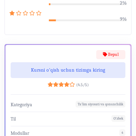
2%
9%
Bepul
Kursni o‘qish uchun tizimga kiring
(4.5/5)
Kategoriya
Ta’lim siyosati va qonunchilik
Til
O‘zbek
Modullar
4