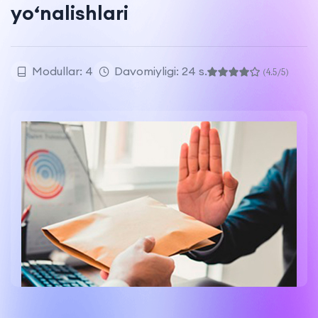
yo‘nalishlari
Modullar: 4
Davomiyligi: 24 s.
(4.5/5)