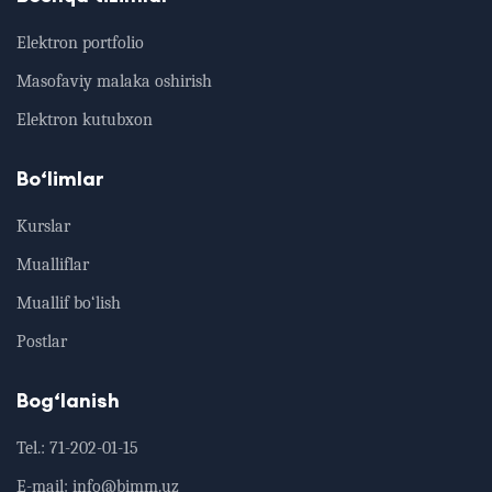
Elektron portfolio
Masofaviy malaka oshirish
Elektron kutubxon
Bo‘limlar
Kurslar
Mualliflar
Muallif bo‘lish
Postlar
Bog‘lanish
Tel.:
71-202-01-15
E-mail:
info@bimm.uz