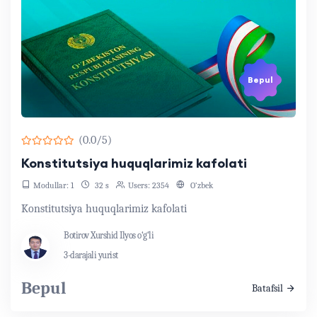
Bepul
(0.0/5)
Konstitutsiya huquqlarimiz kafolati
Modullar: 1
32 s
Users: 2354
O‘zbek
Konstitutsiya huquqlarimiz kafolati
Botirov Xurshid Ilyos o‘g‘li
3-darajali yurist
Bepul
Batafsil