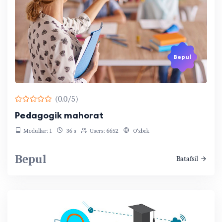
Bepul
(0.0/5)
Pedagogik mahorat
Modullar: 1
36 s
Users: 6652
O‘zbek
Bepul
Batafsil