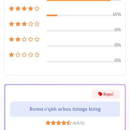
14%
0%
0%
0%
Bepul
Kursni o‘qish uchun tizimga kiring
(4.9/5)