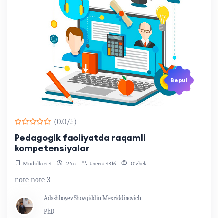
Bepul
(0.0/5)
Pedagogik faoliyatda raqamli
kompetensiyalar
Modullar: 4
24 s
Users: 4816
O‘zbek
note note 3
Adashboyev Shovqiddin Mexriddinovich
PhD