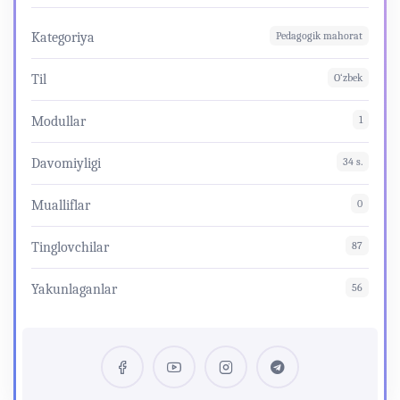
Kategoriya
Pedagogik mahorat
Til
O‘zbek
Modullar
1
Davomiyligi
34 s.
Mualliflar
0
Tinglovchilar
87
Yakunlaganlar
56