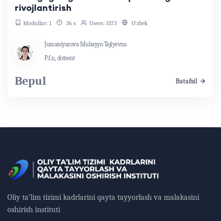
rivojlantirish
Modullar: 1
36 s
Users: 3173
O‘zbek
Jumaniyazova Muhayyo Tajiyevna
P.f.n, dotsent
Bepul
Batafsil
Oliy ta’lim tizimi kadrlarini qayta tayyorlash va malakasini
oshirish instituti