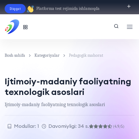
Platforma test rejimida ishlamoqda
Diqqat
O‘zbekcha
Bosh sahifa
Kategoriyalar
Pedagogik mahorat
Ijtimoiy-madaniy faoliyatning
texnologik asoslari
Ijtimoiy-madaniy faoliyatning texnologik asoslari
Modullar: 1
Davomiyligi: 34 s.
(4.9/5)