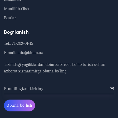
Muallif bo‘lish
Postlar
Bog‘lanish
Tel.:
71-202-01-15
E-mail:
info@bimm.uz
Tizimdagi yagiliklardan doim xabardor bo‘lib turish uchun
axborot xizmatimizga obuna bo‘ling
E-mailingizni kiriting
Obuna bo‘lish