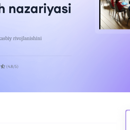
h nazariyasi
asbiy rivojlanishini
(4.8/5)