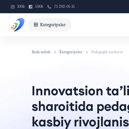
100k
500k
71-202-01-15
Kategoriyalar
Bosh sahifa
Kategoriyalar
Pedagogik mahorat
Innovatsion ta’
sharoitida peda
kasbiy rivojlanis