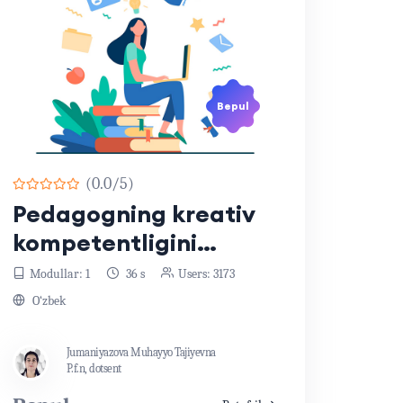
Bepul
(0.0/5)
Pedagogning kreativ
kompetentligini
rivojlantirish
Modullar: 1
36 s
Users: 3173
O‘zbek
Jumaniyazova Muhayyo Tajiyevna
P.f.n, dotsent