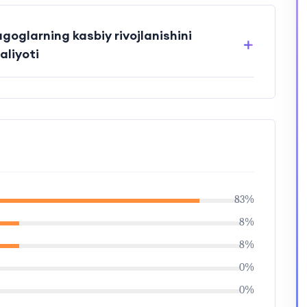
goglarning kasbiy rivojlanishini
zariyasi va amaliyoti
83%
8%
8%
0%
0%