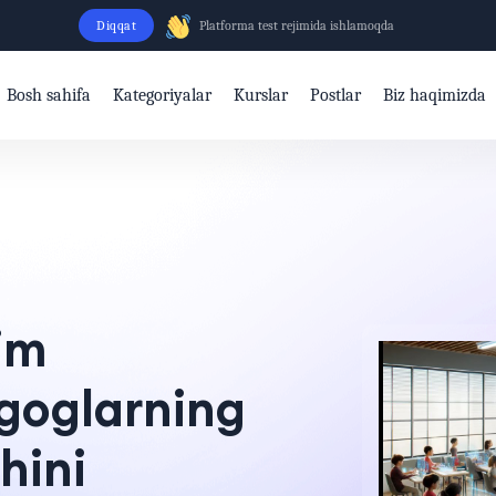
Diqqat
Platforma test rejimida ishlamoqda
Bosh sahifa
Kategoriyalar
Kurslar
Postlar
Biz haqimizda
lim
goglarning
hini