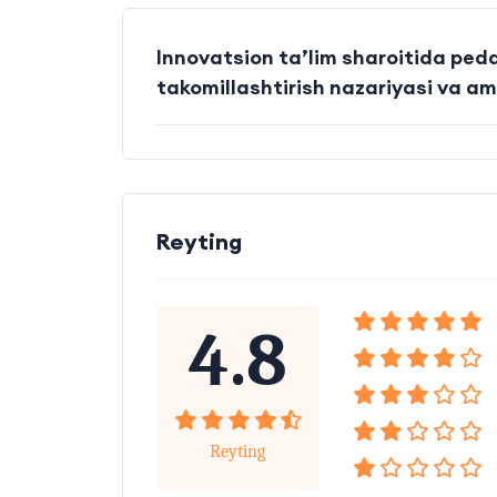
Innovatsion ta’lim sharoitida peda
takomillashtirish na
Reyting
4.8
Reyting