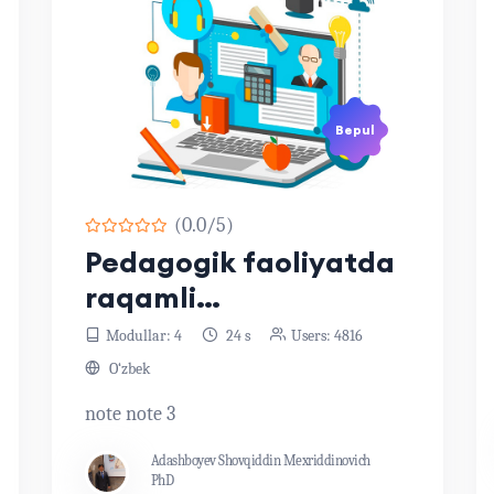
Bepul
(0.0/5)
Pedagogik faoliyatda
raqamli
kompetensiyalar
Modullar: 4
24 s
Users: 4816
O‘zbek
note note 3
Adashboyev Shovqiddin Mexriddinovich
PhD