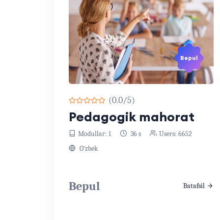
Bepul
(0.0/5)
Pedagogik mahorat
Modullar: 1
36 s
Users: 6652
O‘zbek
Bepul
Batafsil