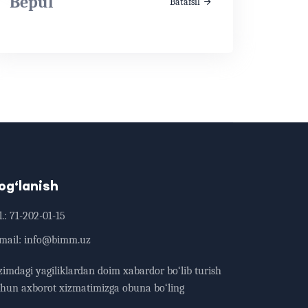
Bepul
Batafsil
og‘lanish
.:
71-202-01-15
mail:
info@bimm.uz
zimdagi yagiliklardan doim xabardor bo‘lib turish
hun axborot xizmatimizga obuna bo‘ling