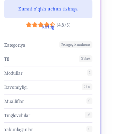
Kursni o‘qish uchun tizimga
(4.8/5)
kiring
Kategoriya
Pedagogik mahorat
Til
O‘zbek
Modullar
1
Davomiyligi
24 s.
Mualliflar
0
Tinglovchilar
96
Yakunlaganlar
0