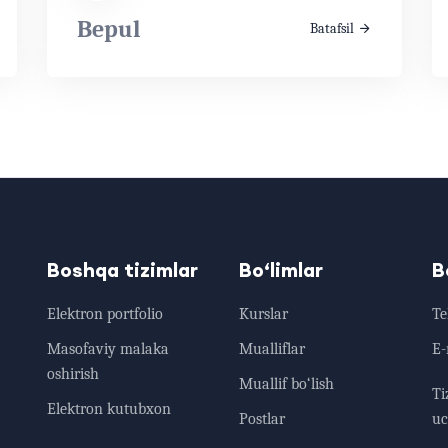
Bepul
Batafsil
Boshqa tizimlar
Bo‘limlar
B
Elektron portfolio
Kurslar
Tel
Masofaviy malaka
Mualliflar
E-
oshirish
Muallif bo‘lish
Ti
Elektron kutubxon
Postlar
uc